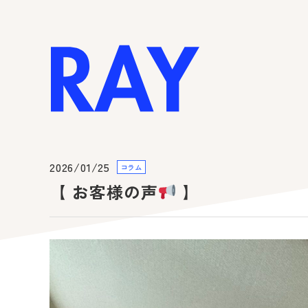
HOME
2026/01/25
コラム
【 お客様の声
】
お悩み別メニュー
肩こり・腰痛・膝痛
美姿勢・身体の引き締め
女性特有のお悩み