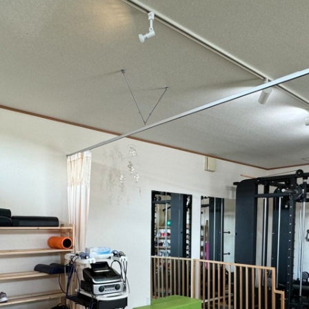
@720q
ray.koriyama