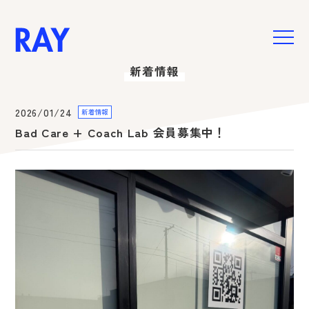
新着情報
HOME
お悩み別メニュー
2026/01/24
新着情報
肩こり・腰痛・膝痛
Bad Care + Coach Lab 会員募集中！
美姿勢・身体の引き締め
女性特有のお悩み
ご予約・お問い合わせ
新着情報
スペシャル
コラム