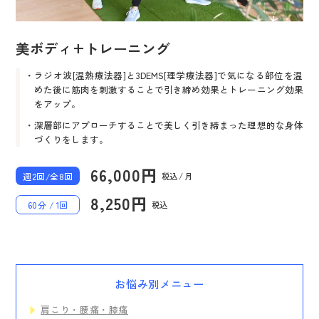
美ボディ+トレーニング
ラジオ波[温熱療法器]と3DEMS[理学療法器]で気になる部位を温
めた後に筋肉を刺激することで引き締め効果とトレーニング効果
をアップ。
深層部にアプローチすることで美しく引き締まった理想的な身体
づくりをします。
66,000円
週2回/全8回
税込 / 月
8,250円
税込
60分 / 1回
お悩み別メニュー
肩こり・腰痛・膝痛