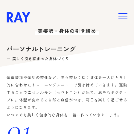
美姿勢・身体の引き締め
HOME
お悩み別メニュー
パーソナルトレーニング
肩こり・腰痛・膝痛
ー 美しく引き締まった身体づくり
美姿勢・身体の引き締め
女性特有のお悩み
体重増加や体型の変化など、年々変わりゆく身体を一人ひとり目
ご予約・お問い合わせ
的に合わせたトレーニングメニューで引き締めていきます。運動
することで幸せホルモン（セロトニン）が出て、思考もポジティ
新着情報
ブに。体型が変わると自然と自信がつき、毎日を楽しく過ごせる
スペシャル
ようになります。
いつまでも美しく健康的な身体を一緒に作っていきましょう。
コラム