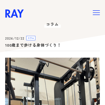
コラム
HOME
お悩み別メニュー
2024/12/22
コラム
肩こり・腰痛・膝痛
100歳まで歩ける身体づくり！
美姿勢・身体の引き締め
女性特有のお悩み
ご予約・お問い合わせ
新着情報
スペシャル
コラム