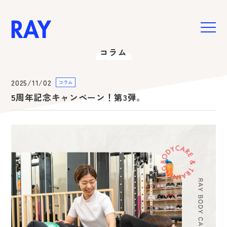
コラム
HOME
お悩み別メニュー
2025/11/02
コラム
肩こり・腰痛・膝痛
5周年記念キャンペーン！第3弾。
美姿勢・身体の引き締め
女性特有のお悩み
ご予約・お問い合わせ
新着情報
スペシャル
コラム