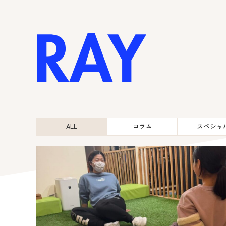
HOME
ALL
コラム
スペシャ
お悩み別メニュー
肩こり・腰痛・膝痛
美姿勢・身体の引き締め
女性特有のお悩み