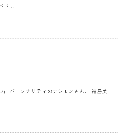
utra
バド…
-RADIO｣ ⁡ パーソナリティのナシモンさん、 福島美